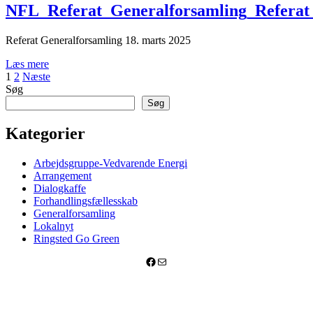
NFL_Referat_Generalforsamling_Referat
Referat Generalforsamling 18. marts 2025
Læs mere
Indlægsinddeling
1
2
Næste
Søg
Søg
Kategorier
Arbejdsgruppe-Vedvarende Energi
Arrangement
Dialogkaffe
Forhandlingsfællesskab
Generalforsamling
Lokalnyt
Ringsted Go Green
Facebook
Mail