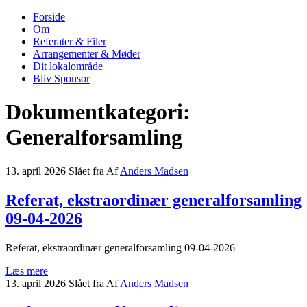
Forside
Nordrup Farendløse Lokalråd
Midt i naturen tæt på alt!
Om
Referater & Filer
Arrangementer & Møder
Dit lokalområde
Bliv Sponsor
Dokumentkategori:
Generalforsamling
13. april 2026
Slået fra
Af
Anders Madsen
Referat, ekstraordinær generalforsamling
09-04-2026
Referat, ekstraordinær generalforsamling 09-04-2026
Læs mere
13. april 2026
Slået fra
Af
Anders Madsen