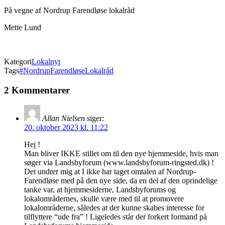
På vegne af Nordrup Farendløse lokalråd
Mette Lund
Kategori
Lokalnyt
Tags
#NordrupFarendløseLokalråd
2 Kommentarer
Allan Nielsen
siger:
20. oktober 2023 kl. 11:22
Hej !
Man bliver IKKE stillet om til den nye hjemmeside, hvis man
søger via Landsbyforum (www.landsbyforum-ringsted.dk) !
Det undrer mig at I ikke har taget omtalen af Nordrup-
Farendløse med på den nye side, da en del af den oprindelige
tanke var, at hjemmesiderne, Landsbyforums og
lokalområdernes, skulle være med til at promovere
lokalområderne, således at der kunne skabes interesse for
tilflyttere “ude fra” ! Ligeledes står der forkert formand på