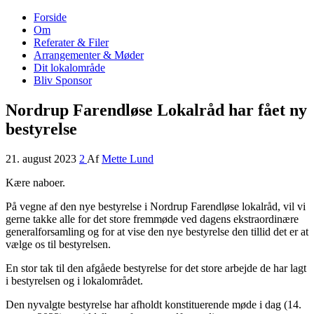
Forside
Nordrup Farendløse Lokalråd
Midt i naturen tæt på alt!
Om
Referater & Filer
Arrangementer & Møder
Dit lokalområde
Bliv Sponsor
Nordrup Farendløse Lokalråd har fået ny
bestyrelse
21. august 2023
2
Af
Mette Lund
Kære naboer.
På vegne af den nye bestyrelse i Nordrup Farendløse lokalråd, vil vi
gerne takke alle for det store fremmøde ved dagens ekstraordinære
generalforsamling og for at vise den nye bestyrelse den tillid det er at
vælge os til bestyrelsen.
En stor tak til den afgåede bestyrelse for det store arbejde de har lagt
i bestyrelsen og i lokalområdet.
Den nyvalgte bestyrelse har afholdt konstituerende møde i dag (14.