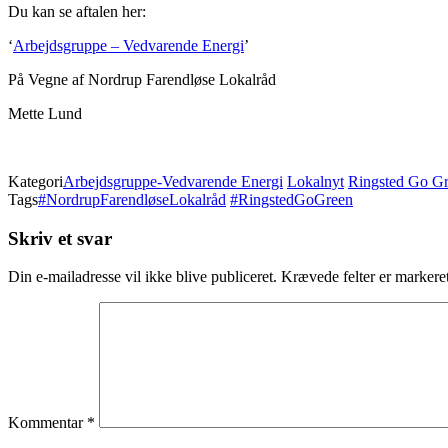
Du kan se aftalen her:
‘
Arbejdsgruppe – Vedvarende Energi
’
På Vegne af Nordrup Farendløse Lokalråd
Mette Lund
Kategori
Arbejdsgruppe-Vedvarende Energi
Lokalnyt
Ringsted Go G
Tags
#NordrupFarendløseLokalråd
#RingstedGoGreen
Skriv et svar
Din e-mailadresse vil ikke blive publiceret.
Krævede felter er marker
Kommentar
*