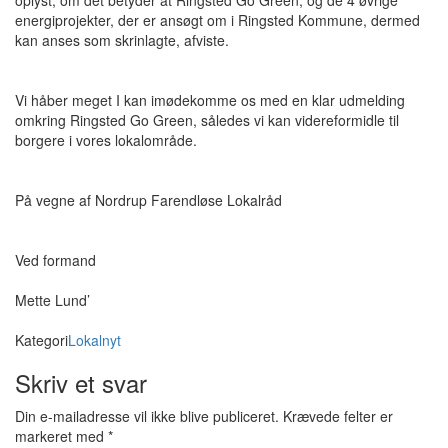
oplyst, om det betyder at Ringsted Go Green, og de 4 øvrige
energiprojekter, der er ansøgt om i Ringsted Kommune, dermed
kan anses som skrinlagte, afviste.
Vi håber meget I kan imødekomme os med en klar udmelding
omkring Ringsted Go Green, således vi kan videreformidle til
borgere i vores lokalområde.
På vegne af Nordrup Farendløse Lokalråd
Ved formand
Mette Lund’
Kategori
Lokalnyt
Skriv et svar
Din e-mailadresse vil ikke blive publiceret.
Krævede felter er
markeret med
*