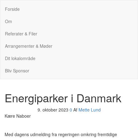
Nordrup Farendløse Lokalråd
Midt i naturen tæt på alt!
Forside
Om
Referater & Filer
Arrangementer & Møder
Dit lokalområde
Bliv Sponsor
Energiparker i Danmark
9. oktober 2023
0
Af
Mette Lund
Kære Naboer
Med dagens udmelding fra regeringen omkring fremtidige