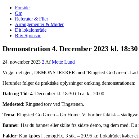
Forside
Nordrup Farendløse Lokalråd
Midt i naturen tæt på alt!
Om
Referater & Filer
Arrangementer & Møder
Dit lokalområde
Bliv Sponsor
Demonstration 4. December 2023 kl. 18:30
24. november 2023
2
Af
Mette Lund
Vi gør det igen, DEMONSTRERER mod ‘Ringsted Go Green’. Lad os sa
Herunder følger de praktiske oplysninger omkring demonstrationen:
Dato og Tid
: 4. December kl. 18:30 til ca. kl. 20:00.
Mødested
: Ringsted torv ved Tingstenen.
Tema
: Ringsted Go Green – Go Home, Vi bor her faktisk – stadigvæk,
Banner
: Har du banner eller skilte fra sidste demo, tag dem med. Du
Fakler
: Kan købes i JemogFix, 3 stk. – 29.95 kr. Lokalrådet køber e