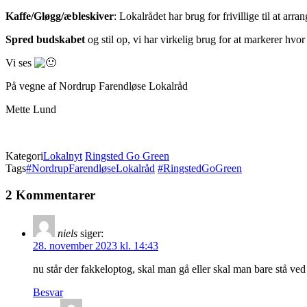
Kaffe/Gløgg/æbleskiver
: Lokalrådet har brug for frivillige til at arr
Spred budskabet
og stil op, vi har virkelig brug for at markerer hvo
Vi ses
På vegne af Nordrup Farendløse Lokalråd
Mette Lund
Kategori
Lokalnyt
Ringsted Go Green
Tags
#NordrupFarendløseLokalråd
#RingstedGoGreen
2 Kommentarer
niels
siger:
28. november 2023 kl. 14:43
nu står der fakkeloptog, skal man gå eller skal man bare stå ved
Besvar