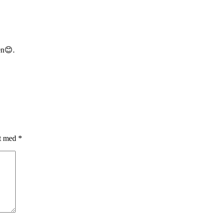
en😊.
et med
*