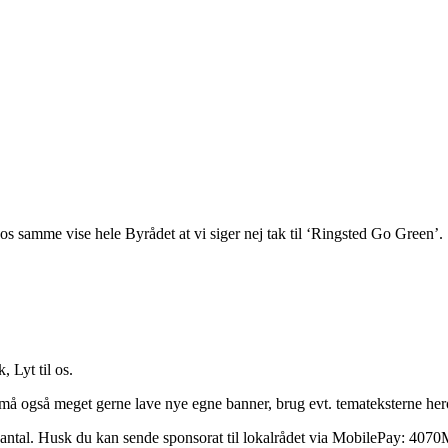
mme vise hele Byrådet at vi siger nej tak til ‘Ringsted Go Green’.
 Lyt til os.
 må også meget gerne lave nye egne banner, brug evt. temateksterne her
t antal. Husk du kan sende sponsorat til lokalrådet via MobilePay: 4070