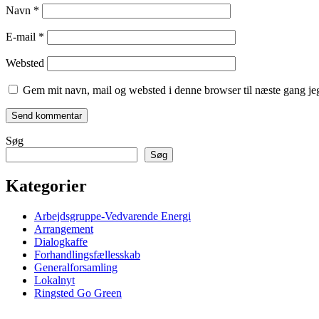
Navn
*
E-mail
*
Websted
Gem mit navn, mail og websted i denne browser til næste gang j
Søg
Søg
Kategorier
Arbejdsgruppe-Vedvarende Energi
Arrangement
Dialogkaffe
Forhandlingsfællesskab
Generalforsamling
Lokalnyt
Ringsted Go Green