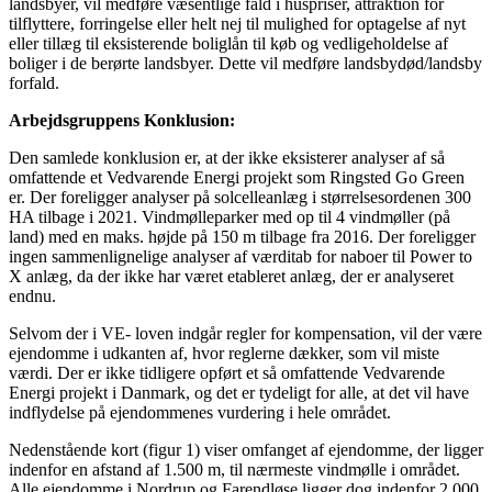
landsbyer, vil medføre væsentlige fald i huspriser, attraktion for
tilflyttere, forringelse eller helt nej til mulighed for optagelse af nyt
eller tillæg til eksisterende boliglån til køb og vedligeholdelse af
boliger i de berørte landsbyer. Dette vil medføre landsbydød/landsby
forfald.
Arbejdsgruppens Konklusion:
Den samlede konklusion er, at der ikke eksisterer analyser af så
omfattende et Vedvarende Energi projekt som Ringsted Go Green
er. Der foreligger analyser på solcelleanlæg i størrelsesordenen 300
HA tilbage i 2021. Vindmølleparker med op til 4 vindmøller (på
land) med en maks. højde på 150 m tilbage fra 2016. Der foreligger
ingen sammenlignelige analyser af værditab for naboer til Power to
X anlæg, da der ikke har været etableret anlæg, der er analyseret
endnu.
Selvom der i VE- loven indgår regler for kompensation, vil der være
ejendomme i udkanten af, hvor reglerne dækker, som vil miste
værdi. Der er ikke tidligere opført et så omfattende Vedvarende
Energi projekt i Danmark, og det er tydeligt for alle, at det vil have
indflydelse på ejendommenes vurdering i hele området.
Nedenstående kort (figur 1) viser omfanget af ejendomme, der ligger
indenfor en afstand af 1.500 m, til nærmeste vindmølle i området.
Alle ejendomme i Nordrup og Farendløse ligger dog indenfor 2.000