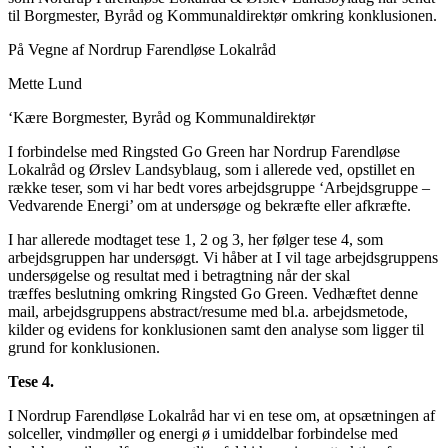
til Borgmester, Byråd og Kommunaldirektør omkring konklusionen.
På Vegne af Nordrup Farendløse Lokalråd
Mette Lund
‘Kære Borgmester, Byråd og Kommunaldirektør
I forbindelse med Ringsted Go Green har Nordrup Farendløse
Lokalråd og Ørslev Landsyblaug, som i allerede ved, opstillet en
række teser, som vi har bedt vores arbejdsgruppe ‘Arbejdsgruppe –
Vedvarende Energi’ om at undersøge og bekræfte eller afkræfte.
I har allerede modtaget tese 1, 2 og 3, her følger tese 4, som
arbejdsgruppen har undersøgt. Vi håber at I vil tage arbejdsgruppens
undersøgelse og resultat med i betragtning når der skal
træffes beslutning omkring Ringsted Go Green. Vedhæftet denne
mail, arbejdsgruppens abstract/resume med bl.a. arbejdsmetode,
kilder og evidens for konklusionen samt den analyse som ligger til
grund for konklusionen.
Tese 4.
I Nordrup Farendløse Lokalråd har vi en tese om, at opsætningen af
solceller, vindmøller og energi ø i umiddelbar forbindelse med