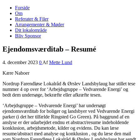
Forside
Nordrup Farendløse Lokalråd
Midt i naturen tæt på alt!
Om
Referater & Filer
Arrangementer & Møder
Dit lokalområde
Bliv Sponsor
Ejendomsværditab – Resumé
4. december 2023
0
Af
Mette Lund
Kære Naboer
Nordrup Farendløse Lokalråd & Ørslev Landsbylaug har stillet tese
nummer 4 op over for ‘Arbejdsgruppe – Vedvarende Energi’ og
bedt dem undersøge, bekræfte eller afkræfte tesen.
‘Arbejdsgruppe – Vedvarende Energi’ har undersøgt
ejendomsværditab for boliger og landsbyer ved Vedvarende Energi
parker (i det her tilfælde Ringsted Go Green). På baggrund af en
anslyse er der udarbejdet endnu et abstract/resume indeholdende
konklusion, arbejdsmetode, kilder og evidens. Du kan læse
resume/abstract med analyse og konklusion , og du læse den mail
som Nordrup Farendløse Lokalråd & Ørslev Landsbylaug har sendt