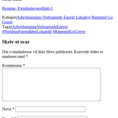
Resume_Ejendomsvaerditab-1
Kategori
Arbejdsgruppe-Vedvarende Energi
Lokalnyt
Ringsted Go
Green
Tags
#ArbejdsgruppeVedvarendeEnergi
#NordrupFarendløseLokalråd
#RingstedGoGreen
Skriv et svar
Din e-mailadresse vil ikke blive publiceret.
Krævede felter er
markeret med
*
Kommentar
*
Navn
*