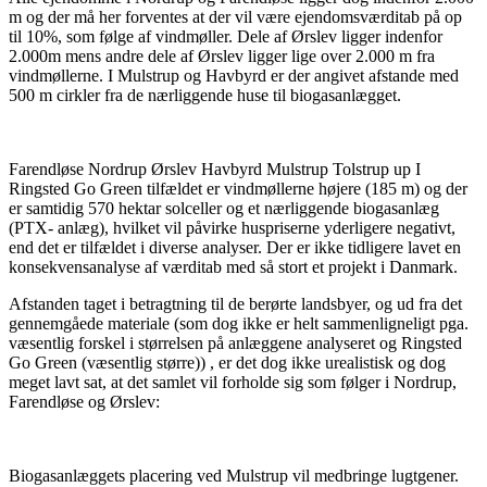
m og der må her forventes at der vil være ejendomsværditab på op
til 10%, som følge af vindmøller. Dele af Ørslev ligger indenfor
2.000m mens andre dele af Ørslev ligger lige over 2.000 m fra
vindmøllerne. I Mulstrup og Havbyrd er der angivet afstande med
500 m cirkler fra de nærliggende huse til biogasanlægget.
Farendløse Nordrup Ørslev Havbyrd Mulstrup Tolstrup up I
Ringsted Go Green tilfældet er vindmøllerne højere (185 m) og der
er samtidig 570 hektar solceller og et nærliggende biogasanlæg
(PTX- anlæg), hvilket vil påvirke huspriserne yderligere negativt,
end det er tilfældet i diverse analyser. Der er ikke tidligere lavet en
konsekvensanalyse af værditab med så stort et projekt i Danmark.
Afstanden taget i betragtning til de berørte landsbyer, og ud fra det
gennemgåede materiale (som dog ikke er helt sammenligneligt pga.
væsentlig forskel i størrelsen på anlæggene analyseret og Ringsted
Go Green (væsentlig større)) , er det dog ikke urealistisk og dog
meget lavt sat, at det samlet vil forholde sig som følger i Nordrup,
Farendløse og Ørslev:
Biogasanlæggets placering ved Mulstrup vil medbringe lugtgener.