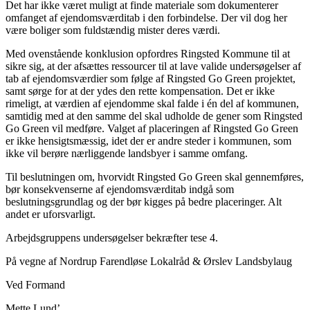
Det har ikke været muligt at finde materiale som dokumenterer
omfanget af ejendomsværditab i den forbindelse. Der vil dog her
være boliger som fuldstændig mister deres værdi.
Med ovenstående konklusion opfordres Ringsted Kommune til at
sikre sig, at der afsættes ressourcer til at lave valide undersøgelser af
tab af ejendomsværdier som følge af Ringsted Go Green projektet,
samt sørge for at der ydes den rette kompensation. Det er ikke
rimeligt, at værdien af ejendomme skal falde i én del af kommunen,
samtidig med at den samme del skal udholde de gener som Ringsted
Go Green vil medføre. Valget af placeringen af Ringsted Go Green
er ikke hensigtsmæssig, idet der er andre steder i kommunen, som
ikke vil berøre nærliggende landsbyer i samme omfang.
Til beslutningen om, hvorvidt Ringsted Go Green skal gennemføres,
bør konsekvenserne af ejendomsværditab indgå som
beslutningsgrundlag og der bør kigges på bedre placeringer. Alt
andet er uforsvarligt.
Arbejdsgruppens undersøgelser bekræfter tese 4.
På vegne af Nordrup Farendløse Lokalråd & Ørslev Landsbylaug
Ved Formand
Mette Lund’