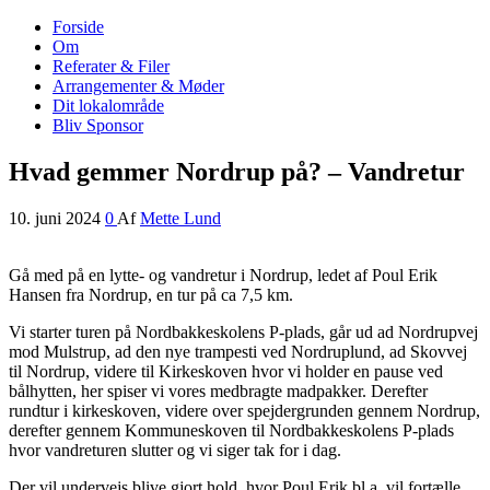
Forside
Nordrup Farendløse Lokalråd
Midt i naturen tæt på alt!
Om
Referater & Filer
Arrangementer & Møder
Dit lokalområde
Bliv Sponsor
Hvad gemmer Nordrup på? – Vandretur
10. juni 2024
0
Af
Mette Lund
Gå med på en lytte- og vandretur i Nordrup, ledet af Poul Erik
Hansen fra Nordrup, en tur på ca 7,5 km.
Vi starter turen på Nordbakkeskolens P-plads, går ud ad Nordrupvej
mod Mulstrup, ad den nye trampesti ved Nordruplund, ad Skovvej
til Nordrup, videre til Kirkeskoven hvor vi holder en pause ved
bålhytten, her spiser vi vores medbragte madpakker. Derefter
rundtur i kirkeskoven, videre over spejdergrunden gennem Nordrup,
derefter gennem Kommuneskoven til Nordbakkeskolens P-plads
hvor vandreturen slutter og vi siger tak for i dag.
Der vil undervejs blive gjort hold, hvor Poul Erik bl.a. vil fortælle