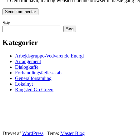
Gem mit navn, mail og websted i denne browser til næste gang j
Søg
Søg
Kategorier
Arbejdsgruppe-Vedvarende Energi
Arrangement
Dialogkaffe
Forhandlingsfællesskab
Generalforsamling
Lokalnyt
Ringsted Go Green
Drevet af
WordPress
|
Tema:
Master Blog