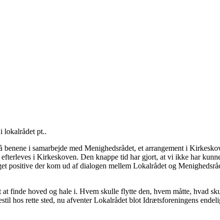
 lokalrådet pt..
 benene i samarbejde med Menighedsrådet, et arrangement i Kirkeskov
erleves i Kirkeskoven. Den knappe tid har gjort, at vi ikke har kunne nå a
positive der kom ud af dialogen mellem Lokalrådet og Menighedsråd er, a
t at finde hoved og hale i. Hvem skulle flytte den, hvem måtte, hvad sku
l hos rette sted, nu afventer Lokalrådet blot Idrætsforeningens endelig