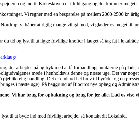
 spejderen og ind til Kirkeskoven er i fuld gang og der kommer meget sn
omkostninger. Vi regner med en besparelse på mellem 2000-2500 kr. årlig
 Nordrup, vi håber at rigtig mange vil gå med, vi glæder os meget til tur
ar du tid og lyst til at ligge frivillige kræfter i lauget så tag fat i lokalrå
arklaug/
ang, der arbejdes på højtryk med at få forhandlingspunkterne på plads, d
 Boligudvalgenes møde i henholdsvis denne og næste uge. Det var noget
te på øjeblikkelig handling. Det er endt ud i et brev til byrådet og en p
ringes i næste uge). På baggrund af Biocircs nye oplæg og Administratio
ene. Vi har brug for opbakning og brug for jer alle. Lad os vise v
lyst til at byde ind med frivilligt arbejde, så kontakt dit Lokalråd.