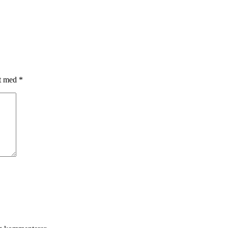
et med
*