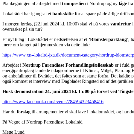
Planlægningen af arbejdet med
trampestien
i Nordrup og ny
låge
fra
Lokalrådet har igangsat et
bankskifte
for at spare på de årlige drifts
I morgen lørdag (22.juni 2024 kl. 10:00) skal vi på vores
vandretur
i
overrasket på sin tur?
Et nyt tiltag i Lokalrådet er nedsættelsen af et
’Blomsterparklaug’
, h
mere om lauget på hjemmesiden via dette link:
https://www.xn--lokalrd-jxa.dk/document-category/nordrup-blomsterp
Arbejdet i
Nordrup Farendløse Forhandlingsfællesskab
er i fuld g
energiparkoplæg landede i dagsordnerne til Klima-, Miljø-, Plan- og
og anbefalinger til Byrådet, det føltes som at starte forfra. Det kald
også kommet et interview med Dagbladet Ringsted ud af det (artiklen b
Husk demonstration 24. juni 2024 kl. 15:00 på torvet ved Tingsten
https://www.facebook.com/events/784594323458416
Har du
forslag
til arrangementer vi skal lave i lokalområdet, og har du 
På Vegne af Nordrup Farendløse Lokalråd
Mette Lund