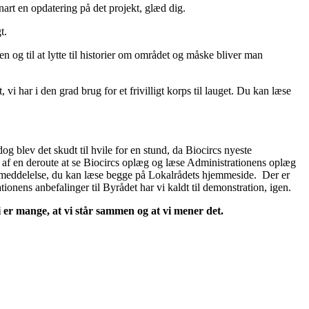
art en opdatering på det projekt, glæd dig.
t.
en og til at lytte til historier om området og måske bliver man
det, vi har i den grad brug for et frivilligt korps til lauget. Du kan læse
og blev det skudt til hvile for en stund, da Biocircs nyeste
 af en deroute at se Biocircs oplæg og læse Administrationens oplæg
ressemeddelelse, du kan læse begge på Lokalrådets hjemmeside. Der er
nens anbefalinger til Byrådet har vi kaldt til demonstration, igen.
i er mange, at vi står sammen og at vi mener det.