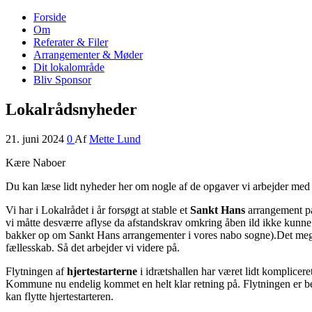
Forside
Nordrup Farendløse Lokalråd
Midt i naturen tæt på alt!
Om
Referater & Filer
Arrangementer & Møder
Dit lokalområde
Bliv Sponsor
Lokalrådsnyheder
21. juni 2024
0
Af
Mette Lund
Kære Naboer
Du kan læse lidt nyheder her om nogle af de opgaver vi arbejder med i
Vi har i Lokalrådet i år forsøgt at stable et
Sankt Hans
arrangement på
vi måtte desværre aflyse da afstandskrav omkring åben ild ikke kunne eft
bakker op om Sankt Hans arrangementer i vores nabo sogne).Det meget 
fællesskab. Så det arbejder vi videre på.
Flytningen af
hjertestarterne
i idrætshallen har været lidt komplicere
Kommune nu endelig kommet en helt klar retning på. Flytningen er besti
kan flytte hjertestarteren.