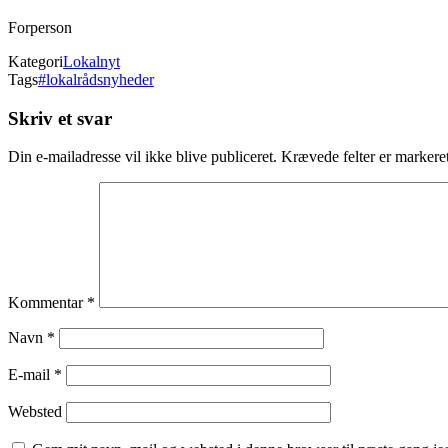
Forperson
Kategori
Lokalnyt
Tags
#lokalrådsnyheder
Skriv et svar
Din e-mailadresse vil ikke blive publiceret.
Krævede felter er marker
Kommentar
*
Navn
*
E-mail
*
Websted