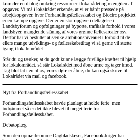
kom der en dialog omkring ressourcer i lokalrådet og mængden af
opgaver. Vi må i lokalrådet erkende, at vi er hårdt pressede på
arbejdsopgaver, hvor Forhandlingsfællesskabet og Biocirc projektet
er en kæmpe opgave. Der er en stor opgave i deltagelse i
Landsbyforum og opfølgninger på byporte, trafikale forhold i vores
landsbyer, manglende slåning af vores grønne fællesarealer osv.
Derfor har vi besluttet at sænke ambitionsniveauet i forhold til de
ellers mange udviklings- og fællesskabstiltag vi så gerne vil stætte
igang i lokalområdet.
Står du og tænker, at du godt kunne lægge frivillige kræfter til hjælp
for lokalområdet, så står Lokalrådet med åbne arme og tager imod.
Tag blot fat i en af os, vores døre er åbne, du kan også skrive til
Lokalrådet via mail og facebook.
Nyt fra
F
orhandlingsfællesskabet
Forhandlingsfællesskabet havde planlagt at holde ferie, men
indrømmet så er det ikke blevet til meget ferie for
Forhandlingsfællesskabet.
Debatoplæg
Som den opmærksomme Dagbladslæser, Facebook-kriger har