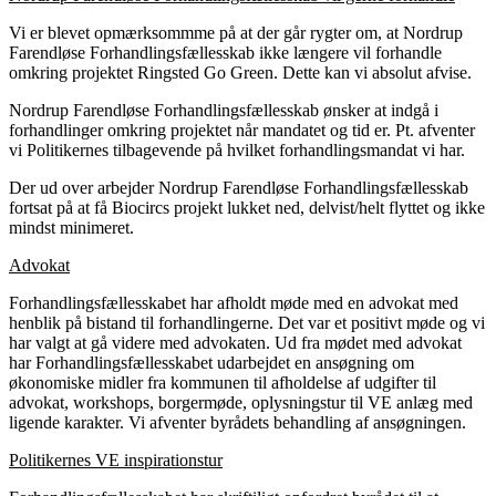
Vi er blevet opmærksommme på at der går rygter om, at Nordrup
Farendløse Forhandlingsfællesskab ikke længere vil forhandle
omkring projektet Ringsted Go Green. Dette kan vi absolut afvise.
Nordrup Farendløse Forhandlingsfællesskab ønsker at indgå i
forhandlinger omkring projektet når mandatet og tid er. Pt. afventer
vi Politikernes tilbagevende på hvilket forhandlingsmandat vi har.
Der ud over arbejder Nordrup Farendløse Forhandlingsfællesskab
fortsat på at få Biocircs projekt lukket ned, delvist/helt flyttet og ikke
mindst minimeret.
Advokat
Forhandlingsfællesskabet har afholdt møde med en advokat med
henblik på bistand til forhandlingerne. Det var et positivt møde og vi
har valgt at gå videre med advokaten. Ud fra mødet med advokat
har Forhandlingsfællesskabet udarbejdet en ansøgning om
økonomiske midler fra kommunen til afholdelse af udgifter til
advokat, workshops, borgermøde, oplysningstur til VE anlæg med
ligende karakter. Vi afventer byrådets behandling af ansøgningen.
Politikernes VE inspirationstur