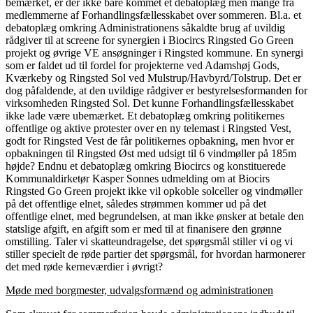
bemærket, er der ikke bare kommet et debatoplæg men mange fra
medlemmerne af Forhandlingsfællesskabet over sommeren. Bl.a. et
debatoplæg omkring Administrationens såkaldte brug af uvildig
rådgiver til at screene for synergien i Biocircs Ringsted Go Green
projekt og øvrige VE ansøgninger i Ringsted kommune. En synergi
som er faldet ud til fordel for projekterne ved Adamshøj Gods,
Kværkeby og Ringsted Sol ved Mulstrup/Havbyrd/Tolstrup. Det er
dog påfaldende, at den uvildige rådgiver er bestyrelsesformanden for
virksomheden Ringsted Sol. Det kunne Forhandlingsfællesskabet
ikke lade være ubemærket. Et debatoplæg omkring politikernes
offentlige og aktive protester over en ny telemast i Ringsted Vest,
godt for Ringsted Vest de får politikernes opbakning, men hvor er
opbakningen til Ringsted Øst med udsigt til 6 vindmøller på 185m
højde? Endnu et debatoplæg omkring Biocircs og konstituerede
Kommunaldirketør Kasper Sonnes udmelding om at Biocirs
Ringsted Go Green projekt ikke vil opkoble solceller og vindmøller
på det offentlige elnet, således strømmen kommer ud på det
offentlige elnet, med begrundelsen, at man ikke ønsker at betale den
statslige afgift, en afgift som er med til at finanisere den grønne
omstilling. Taler vi skatteundragelse, det spørgsmål stiller vi og vi
stiller specielt de røde partier det spørgsmål, for hvordan harmonerer
det med røde kerneværdier i øvrigt?
Møde med borgmester, udvalgsformænd og administrationen