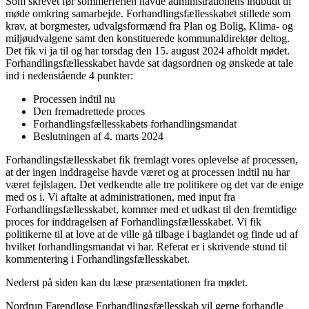
Som skrevet før sommerferien havde administrationens indbudt til
møde omkring samarbejde. Forhandlingsfællesskabet stillede som
krav, at borgmester, udvalgsformænd fra Plan og Bolig, Klima- og
miljøudvalgene samt den konstituerede kommunaldirektør deltog.
Det fik vi ja til og har torsdag den 15. august 2024 afholdt mødet.
Forhandlingsfællesskabet havde sat dagsordnen og ønskede at tale
ind i nedenstående 4 punkter:
Processen indtil nu
Den fremadrettede proces
Forhandlingsfællesskabets forhandlingsmandat
Beslutningen af 4. marts 2024
Forhandlingsfællesskabet fik fremlagt vores oplevelse af processen,
at der ingen inddragelse havde været og at processen indtil nu har
været fejlslagen. Det vedkendte alle tre politikere og det var de enige
med os i. Vi aftalte at administrationen, med input fra
Forhandlingsfællesskabet, kommer med et udkast til den fremtidige
proces for inddragelsen af Forhandlingsfællesskabet. Vi fik
politikerne til at love at de ville gå tilbage i baglandet og finde ud af
hvilket forhandlingsmandat vi har. Referat er i skrivende stund til
kommentering i Forhandlingsfællesskabet.
Nederst på siden kan du læse præsentationen fra mødet.
Nordrup Farendløse Forhandlingsfællesskab vil gerne forhandle