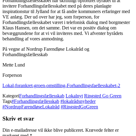
Forhandlingsfællesskabet har skriftiligt opfordret byrådet til at
invitere Forhandlingsfællesskabet med på deres planlagte
inspirationstur til Jylland for at få andre kommuners erfaringer med
VE anlæg. Der ud over har jeg, som forperson, for
Forhandlingsfællesskabet været i telefonisk dialog med borgmester
Klaus Hansen, om det samme. Det var en positiv dialog om
bevæggrundene for at vi vil inviteres med. Vi afventer byrådets
behandling af vores anmodning.
På vegne af Nordrup Farendløse Lokalråd og
Forhandlingsfællesskab
Mette Lund
Forperson
Lokal-forankret-groen-omstilling-Forhandlingsfaellesskabet-2
Kategori
Forhandlingsfællesskab
Lokalnyt
Ringsted Go Green
Tags
#Forhandlingsfællesskab
#lokalrådsnyheder
#NordrupFarendløseLokalråd
#RingstedGoGreen
Skriv et svar
Din e-mailadresse vil ikke blive publiceret.
Krævede felter er
markeret med
*