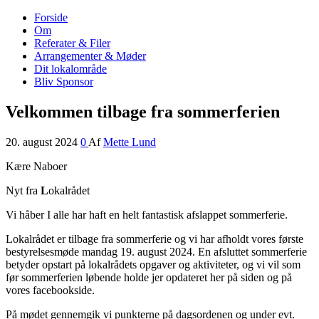
Forside
Nordrup Farendløse Lokalråd
Midt i naturen tæt på alt!
Om
Referater & Filer
Arrangementer & Møder
Dit lokalområde
Bliv Sponsor
Velkommen tilbage fra sommerferien
20. august 2024
0
Af
Mette Lund
Kære Naboer
Nyt fra
L
okalrådet
Vi håber I alle har haft en helt fantastisk afslappet sommerferie.
Lokalrådet er tilbage fra sommerferie og vi har afholdt vores første
bestyrelsesmøde mandag 19. august 2024. En afsluttet sommerferie
betyder opstart på lokalrådets opgaver og aktiviteter, og vi vil som
før sommerferien løbende holde jer opdateret her på siden og på
vores facebookside.
På mødet gennemgik vi punkterne på dagsordenen og under evt.