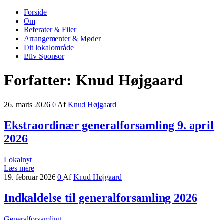
Forside
Nordrup Farendløse Lokalråd
Midt i naturen tæt på alt!
Om
Referater & Filer
Arrangementer & Møder
Dit lokalområde
Bliv Sponsor
Forfatter:
Knud Højgaard
26. marts 2026
0
Af
Knud Højgaard
Ekstraordinær generalforsamling 9. april
2026
Lokalnyt
Læs mere
19. februar 2026
0
Af
Knud Højgaard
Indkaldelse til generalforsamling 2026
Generalforsamling