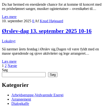
Du har hermed en enestående chance for at komme til koncert med
en prisbelønnet sanger, musiker ogintertainer – ovenikøbet til…
Læs mere
10. september 2025
0
Af
Knud Højgaard
Ørslev-dag 13. september 2025 10-16
Lokalnyt
Så nærmer årets festdag i Ørslev sig.Dagen vil være fyldt med en
masse spændende og sjove aktiviteter og lege arrangeret…
Læs mere
Indlægsinddeling
1
2
Næste
Søg
Søg
Kategorier
Arbejdsgruppe-Vedvarende Energi
Arrangement
Dialogkaffe