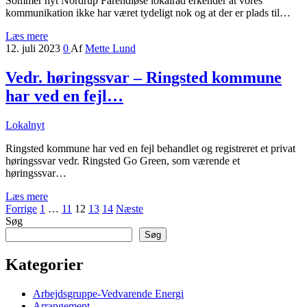
Sommer nyt Nordrup Farendløse lokalråd erkender at vores
kommunikation ikke har været tydeligt nok og at der er plads til…
Læs mere
12. juli 2023
0
Af
Mette Lund
Vedr. høringssvar – Ringsted kommune
har ved en fejl…
Lokalnyt
Ringsted kommune har ved en fejl behandlet og registreret et privat
høringssvar vedr. Ringsted Go Green, som værende et
høringssvar…
Læs mere
Indlægsinddeling
Forrige
1
…
11
12
13
14
Næste
Søg
Søg
Kategorier
Arbejdsgruppe-Vedvarende Energi
Arrangement