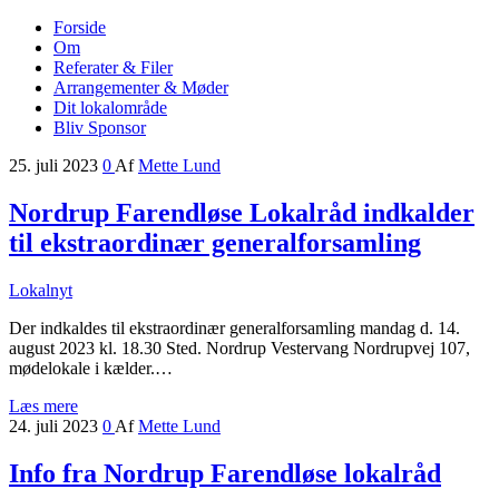
Forside
Midt i naturen tæt på alt!
Om
Nordrup Farendløse Lokalråd
Referater & Filer
Arrangementer & Møder
Dit lokalområde
Bliv Sponsor
25. juli 2023
0
Af
Mette Lund
Nordrup Farendløse Lokalråd indkalder
til ekstraordinær generalforsamling
Lokalnyt
Der indkaldes til ekstraordinær generalforsamling mandag d. 14.
august 2023 kl. 18.30 Sted. Nordrup Vestervang Nordrupvej 107,
mødelokale i kælder.…
Læs mere
24. juli 2023
0
Af
Mette Lund
Info fra Nordrup Farendløse lokalråd